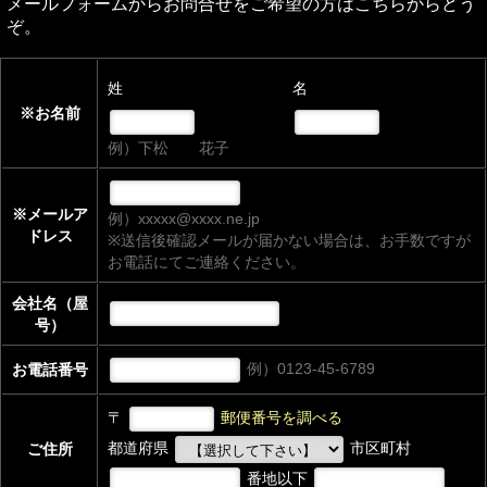
メールフォームからお問合せをご希望の方はこちらからどう
ぞ。
姓
名
※お名前
例）下松 花子
※メールア
例）xxxxx@xxxx.ne.jp
ドレス
※送信後確認メールが届かない場合は、お手数ですが
お電話にてご連絡ください。
会社名（屋
号）
例）0123-45-6789
お電話番号
〒
郵便番号を調べる
都道府県
市区町村
ご住所
番地以下