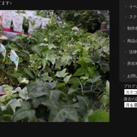
ます♪
イベ
スク
制作例 
商品
法律
所在
お問
ブログ
過去の