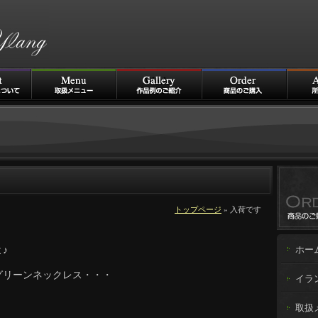
トップページ
» 入荷です
♪
ホー
グリーンネックレス・・・
イラ
取扱