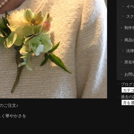
イベ
スク
制作例 
商品
法律
所在
お問
ブログ
過去の
のご注文♪
しく華やかさを