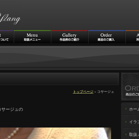
トップページ
» コサージュ
コサージュの
ホー
。
イラ
取扱