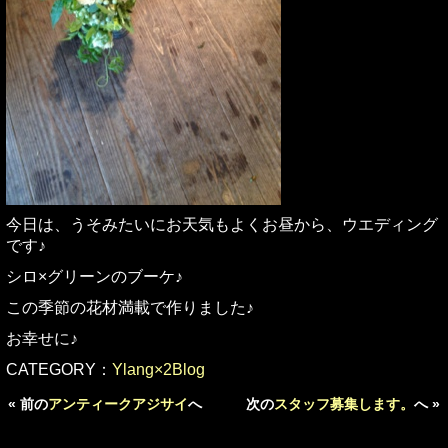
今日は、うそみたいにお天気もよくお昼から、ウエディング
です♪
シロ×グリーンのブーケ♪
この季節の花材満載で作りました♪
お幸せに♪
CATEGORY：
Ylang×2Blog
« 前の
アンティークアジサイ
へ
次の
スタッフ募集します。
へ »