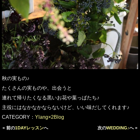
秋の実もの♪
たくさんの実ものや、出会うと
連れて帰りたくなる黒いお花や葉っぱたち♪
主役にはなかなかならないけど、いい味だしてくれます♪
CATEGORY：
Ylang×2Blog
« 前の
1DAYレッスン
へ
次の
WEDDING♪
へ »