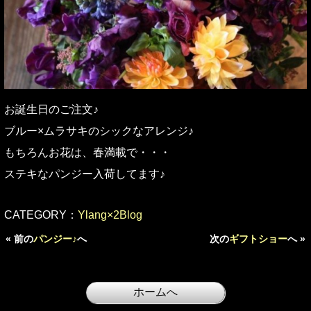
お誕生日のご注文♪
ブルー×ムラサキのシックなアレンジ♪
もちろんお花は、春満載で・・・
ステキなパンジー入荷してます♪
CATEGORY：
Ylang×2Blog
« 前の
パンジー♪
へ
次の
ギフトショー
へ »