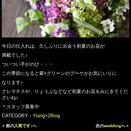
今日の仕入れは、久しぶりに出会う初夏のお花が
満載でした♪
ついつい手がのび・・・
この季節になると紫×グリーンのブーケがお気にいりに
なります♪
クレマチスや、りょうぶなどなど初夏のお花をみにきてくだ
さいね♪
＊スタッフ募集中
CATEGORY：
Ylang×2Blog
« 前の
入荷です♪
へ
次の
wedding
へ »