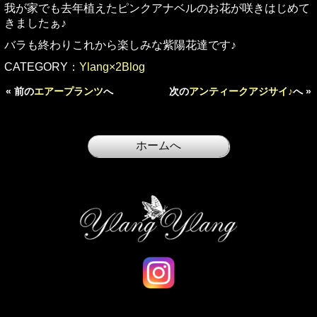
我が家でも去年植えたピンクアナベルのお花が咲きはじめて
きましたぁ♪
バラも終わりこれから楽しみな紫陽花達です♪
CATEGORY：
Ylang×2Blog
« 前の
エアープランツ
へ
次の
アンティークアジサイ♪
へ »