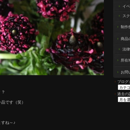
イベ
スク
制作例 
商品
法律
所在
お問
ブログ
？？
過去の
一品です（笑）
すね～♪