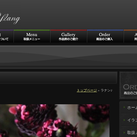
トップページ
» ラナン♪
ホー
イラ
取扱