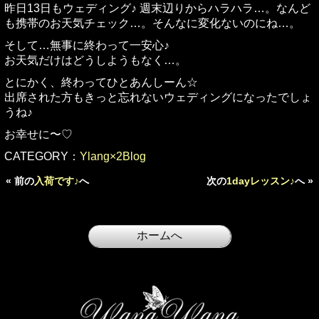
昨日13日もウェディング♪ 週末辺りからハラハラ…。なんど
も携帯のお天気チェック…。そんなに変化ないのにね…。
そして…無事に終わって一安心♪
お天気だけはどうしようもなく…。
とにかく、終わってひとあんしーん☆
出席された方もきっと忘れないウェディングになったでしょ
うね♪
お幸せに〜♡
CATEGORY：
Ylang×2Blog
« 前の
入荷です♪
へ
次の
1dayレッスン♪
へ »