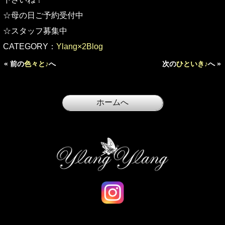
☆母の日ご予約受付中
☆スタッフ募集中
CATEGORY：
Ylang×2Blog
« 前の
色々と♪
へ
次の
ひといき♪
へ »