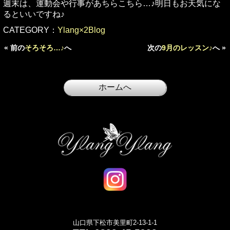
週末は、運動会や行事があちらこちら…♪明日もお天気にな
るといいですね♪
CATEGORY：
Ylang×2Blog
« 前の
そろそろ…♪
へ
次の
9月のレッスン♪
へ »
山口県下松市美里町2-13-1-1