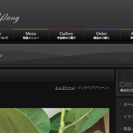
♪
トップページ
» インテリアグリーン♪
ホー
イラ
取扱