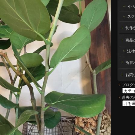
イベ
スク
制作例 
商品
法律
所在
お問
ブログ
過去の