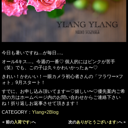
今日も暑いですね…が毎日…。
オール4キス…。今週の一番♡ 個人的にはピンクが苦手
（笑）でも、この子は久々かわいかったぁ〜♡
きれい！かわいい！一眼カメラ初心者さんの「フラワー×フ
ォト」9月スタート！
すでに、お申し込み頂いてますー♡嬉しい〜♡優先案内ご希
望の方はホームページ内のお問い合わせからご連絡下さい
ね！折り返しお返事させて頂きます！
CATEGORY：
Ylang×2Blog
« 前の
入荷です♪
へ
次の
ありがとうございます♪
へ »