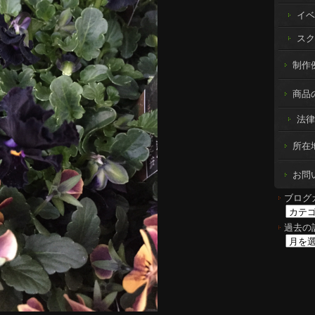
イベ
スク
制作例 
商品
法律
所在
お問
ブログ
過去の