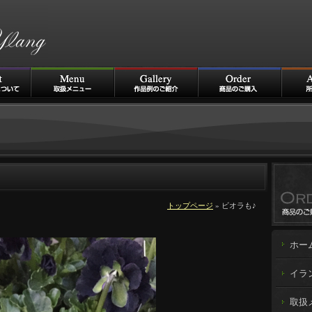
トップページ
» ビオラも♪
ホー
イラ
取扱