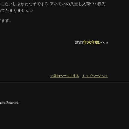
黒に近いしぶかわな子です♡ アネモネの八重も入荷中♪ 春先
ってたまりません♡
てます。
次の
年末年始♪
へ »
<<前のページに戻る
トップページへ>>
hts Reserved.