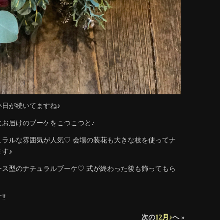
日が続いてますね♪
にお届けのブーケをこつこつと♪
ュラルな雰囲気が人気♡ 会場の装花も大きな枝を使ってナ
す♪
ース型のナチュラルブーケ♡ 式が終わった後も飾ってもら
︎
次の
12月♪
へ »