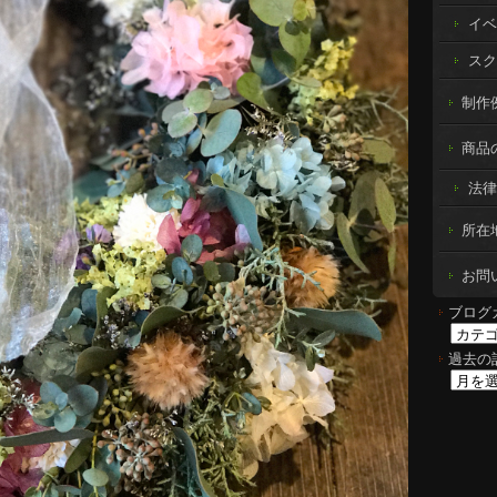
イベ
スク
制作例 
商品
法律
所在
お問
ブログ
過去の