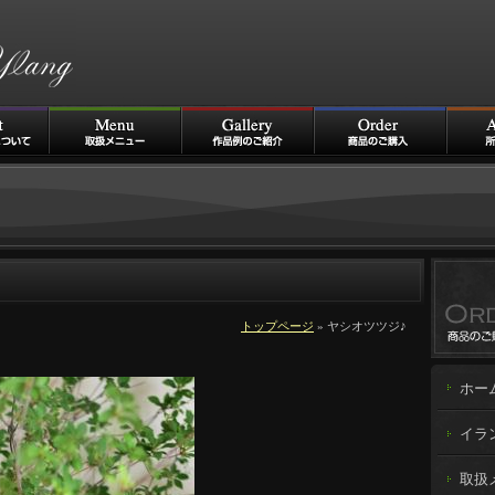
トップページ
» ヤシオツツジ♪
ホー
イラ
取扱