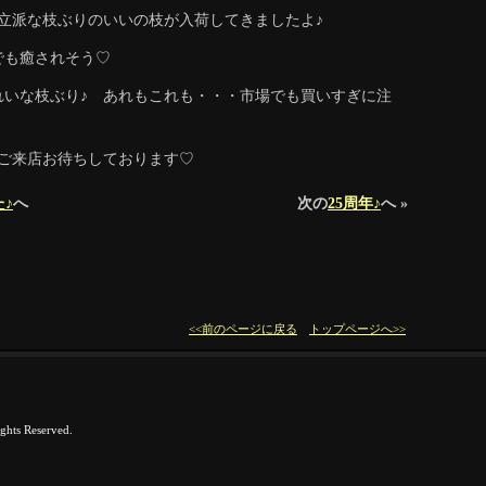
立派な枝ぶりのいいの枝が入荷してきましたよ♪
でも癒されそう♡
れいな枝ぶり♪ あれもこれも・・・市場でも買いすぎに注
 ご来店お待ちしております♡
♪
へ
次の
25周年♪
へ »
<<前のページに戻る
トップページへ>>
hts Reserved.