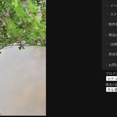
イベ
スク
制作例 
商品
法律
所在
お問
ブログ
過去の