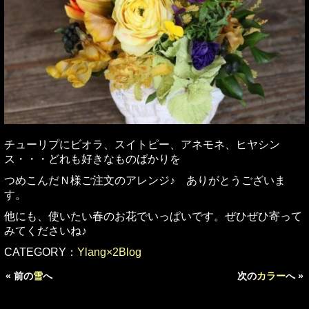
チューリプにビオラ、スイトピー、アネモネ、ヒヤシン
ス・・・どれも好きなものばかりを
つめこんだＮ様ご注文のアレンジ♪ ありがとうございま
す。
他にも、使いたい春のお花でいっぱいです。ぜひぜひ寄って
みてくださいね♪
CATEGORY：
Ylang×2Blog
« 前の
雪
へ
次の
カラー
へ »