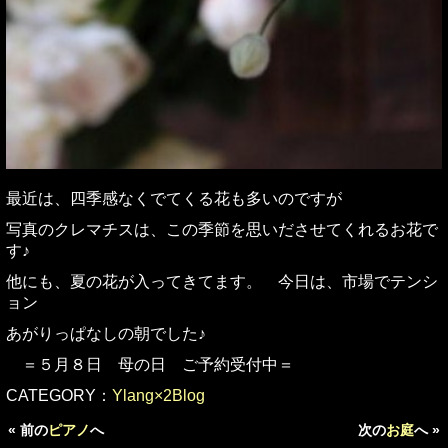
最近は、四季感なくでてくる花も多いのですが
写真のクレマチスは、この季節を思いださせてくれるお花で
す♪
他にも、夏の花が入ってきてます。 今日は、市場でテンシ
ョン
あがりっぱなしの朝でした♪
＝５月８日 母の日 ご予約受付中＝
CATEGORY：
Ylang×2Blog
« 前の
ピアノ
へ
次の
お庭
へ »