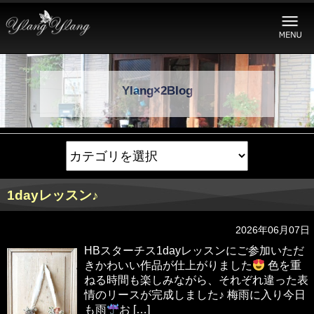
Ylang×2Blog
1dayレッスン♪
2026年06月07日
HBスターチス1dayレッスンにご参加いただ
きかわいい作品が仕上がりました
色を重
ねる時間も楽しみながら、それぞれ違った表
情のリースが完成しました♪ 梅雨に入り今日
も雨
お […]