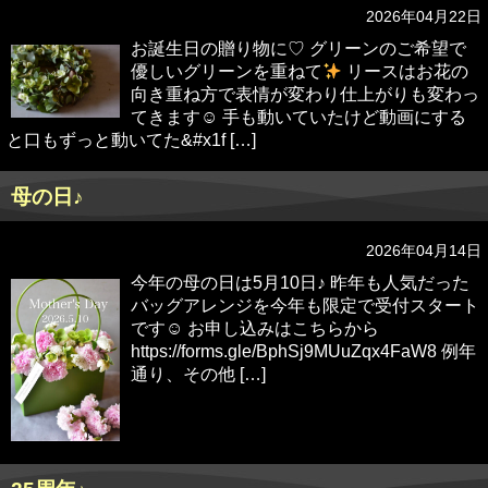
2026年04月22日
お誕生日の贈り物に♡ グリーンのご希望で
優しいグリーンを重ねて
リースはお花の
向き重ね方で表情が変わり仕上がりも変わっ
てきます☺︎ 手も動いていたけど動画にする
と口もずっと動いてた&#x1f […]
母の日♪
2026年04月14日
今年の母の日は5月10日♪ 昨年も人気だった
バッグアレンジを今年も限定で受付スタート
です☺︎ お申し込みはこちらから
https://forms.gle/BphSj9MUuZqx4FaW8 例年
通り、その他 […]