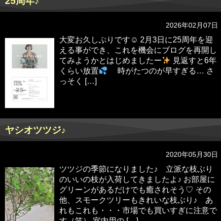
25周年♪
2026年02月07日
大変お久しぶりです☺︎ 2月3日に25周年を迎
える事ができ、これを機会にブログを再開し
てみようかとはじめましたー
見返すと6年
くらい放置
時がたつのが早すぎる… さ
っそく […]
ヤシオツツジ♪
2020年05月30日
ツツジの季節になりました♪ 立派な枝ぶり
のいいの枝が入荷してきましたよ♪ お部屋に
グリーンがあるだけでも癒されそう♡ その
他、スモークツリーもきれいな枝ぶり♪ あ
れもこれも・・・市場でも買いすぎに注意で
す（笑） 室内用の […]