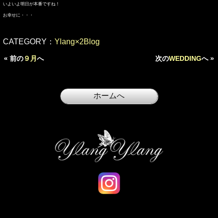
いよいよ明日が本番ですね！
お幸せに・・・
CATEGORY：
Ylang×2Blog
« 前の
９月
へ
次の
WEDDING
へ »