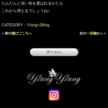
だんだんと深い色を選ばれるかたも
これから増えるでしょうね♪
CATEGORY：
Ylang×2Blog
« 前の
遊びごころ
へ
次の
一目惚れ
へ »