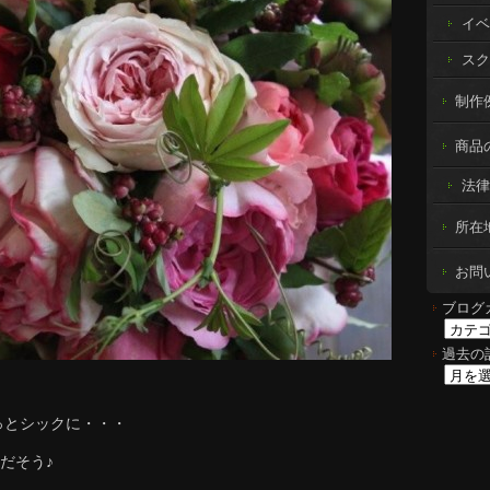
イベ
スク
制作例 
商品
法律
所在
お問
ブログ
過去の
っとシックに・・・
だそう♪