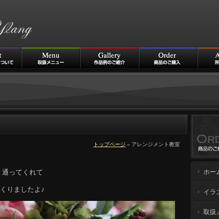
トップページ
» アレンジメント教室
く通ってくれて
ホー
くりましたよ♪
イラ
取扱