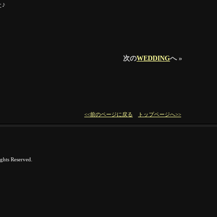
♪
次の
WEDDING
へ »
<<前のページに戻る
トップページへ>>
hts Reserved.