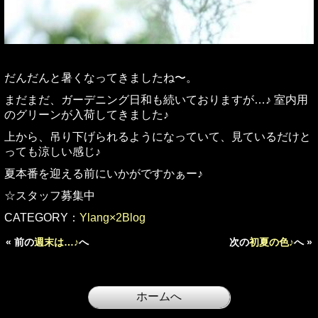
だんだんと暑くなってきましたね〜。
まだまだ、ガーデニング日和も続いておりますが…♪ 室内用
のグリーンが入荷してきました♪
上から、吊り下げられるようになっていて、見ているだけと
っても涼しい感じ♪
夏本番を迎える前にいかがですかぁー♪
☆スタッフ募集中
CATEGORY：
Ylang×2Blog
« 前の
週末は…♪
へ
次の
初夏の色♪
へ »