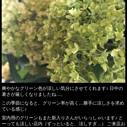
爽やかなグリーン色が涼しい気分にさせてくれます♪ 日中の
暑さが厳しくなりましたね…。
この季節になると、グリーン率が高く…勝手に涼しさを求め
ている感じ♪
室内用のグリーンもまた新入りさんがいらっしゃいます♪ と
ーっても涼しい店内（ずっといると、涼しすぎ…） ご来店お