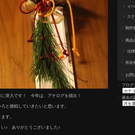
イベ
スク
制作例 
商品
法律
所在
お問
ブログ
目に突入です！ 今年は、アナログを脱出！
過去の
いろと挑戦していきたいと思います。
ります。
い♪ ありがとうございました♪