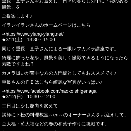
重長 直子さんをお迎えし、日々の暮らしの中に「花のある
風景」を
ご提案します♪
イランイランさんのホームページはこちら
⇒https://www.ylang-ylang.net/
★3/11(土) 13:30～15:00
同じく重長 直子さんによる一眼レフカメラ講座です。
綺麗に飾った花や、風景を美しく撮影できるようになったら
素敵ですよね？
カメラ扱いが苦手な方の入門編としてもおススメです♪
重長さんのＦＢはこちら綺麗な写真がいっぱい♪
⇒https://www.facebook.com/naoko.shigenaga
★3/12(日) 10:30～12:00
二日目は少し趣向を変えて…
講師に下松の料理教室～en～のオーナーさんをお迎えして、
豆大福・苺大福などの春の和菓子作りに挑戦です。