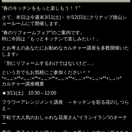
“春のキッチンをもっと楽しもう！？”
さて、本日は今週末3/11(土)・そ/12(日)にクリナップ徳山シ
ョールームにて開催します、
“春のリフォームフェア”のご案内です。
特に今回は「もっとキッチンで楽しみたい！」
とお考えのあなたにお勧めなカルチャー講座を多数開催いた
します♪
「別にリフォームするわけではないけど…」
という方でもお気軽にご参加ください＾＾
*+:｡.｡:+**+:｡.｡:+**+:｡.｡:+**+:｡.｡:+**+:｡.｡:+**+:｡.｡:+**+:｡.｡:+*
カルチャー講座概要
★3/11(土) 10:30～12:00
フラワーアレンジメント講座 ～キッチンを彩る花のしつら
え～
下松で大人気のおしゃれな花屋さん“イランイラン”のオーナ
ー