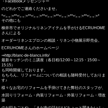
・Facebookメッセンジャー
のどれかでご連絡くださいませ。
*+:｡.｡:+**+:｡.｡:+**+:｡.｡:+**+:｡.｡:+**+:｡.｡:+**+:｡.｡:+**+:｡.｡:+*
その他にも
柳井市でオリジナルリネンアイテムを手がけるECRUHOME
さんによる
オーダーリネンエプロンの相談・リネン小物展示即売会。
ECRUHOMEさんのホームページ
⇒http://blanc-de-blancs.info/
最新キッチンのミニ講座（各日程/12:00～12:15・15:00～
15:15）
も同時開催しております。
もちろん、リフォームについての相談も随時受付しておりま
す♪
様々なお宅のリフォームを手掛けてきた弊社のスタッフが、
水回りリフォーム・内装リフォーム・外装リフォーム・増改
築
のお悩みごとや、「まだ先の話だけどちょっと聞きたい！」